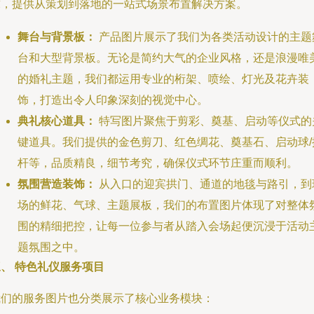
求，提供从策划到落地的一站式场景布置解决方案。
舞台与背景板：
产品图片展示了我们为各类活动设计的主题
台和大型背景板。无论是简约大气的企业风格，还是浪漫唯
的婚礼主题，我们都运用专业的桁架、喷绘、灯光及花卉装
饰，打造出令人印象深刻的视觉中心。
典礼核心道具：
特写图片聚焦于剪彩、奠基、启动等仪式的
键道具。我们提供的金色剪刀、红色绸花、奠基石、启动球/
杆等，品质精良，细节考究，确保仪式环节庄重而顺利。
氛围营造装饰：
从入口的迎宾拱门、通道的地毯与路引，到
场的鲜花、气球、主题展板，我们的布置图片体现了对整体
围的精细把控，让每一位参与者从踏入会场起便沉浸于活动
题氛围之中。
、 特色礼仪服务项目
我们的服务图片也分类展示了核心业务模块：